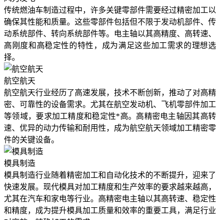
传统燃油车制造过程中，许多关键零部件需要经过精密加工以
确保其性能和质量。这些零部件包括但不限于发动机部件、传
动系统部件、转向系统部件等。电主轴以其高精度、高转速、
高刚度和高稳定性的特性，成为满足这些加工需求的理想选
择。
航空航天
航空航天行业经历了高速发展，技术不断创新，推动了对高精
密、可靠性的设备需求。尤其在航空发动机、飞机零部件加工
等领域，要求加工精度和稳定性*高。高精密电主轴因其高转
速、优异的动力传输和耐用性，成为航空航天领域加工精密零
件的关键设备。
模具制造
模具制造行业随着精密加工和自动化技术的不断提升，迎来了
快速发展。现代模具对加工精度和生产效率的要求越来越高，
尤其在汽车和家电等行业。高精密电主轴以其高转速、稳定性
和精度，成为提升模具加工质量和效率的重要工具，满足行业