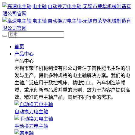
首页
产品中心
产品中心
无锡市荣华机械制造有限公司专注于高性能电主轴的研
发与生产，提供多种规格的电主轴解决方案。我们的电
主轴广泛应用于数控机床、精密加工、汽车制造等领
域，秉承创新与品质并重的原则，致力于为客户提供高
效、精准的电主轴产品，满足不同行业的需求。
自动换刀电主轴
手动换刀电主轴