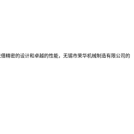
凭借精密的设计和卓越的性能，无锡市荣华机械制造有限公司的