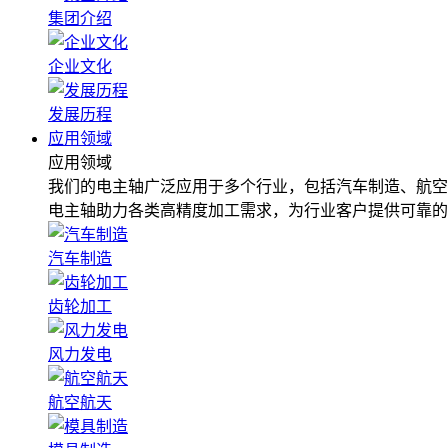
集团介绍
企业文化
发展历程
应用领域
应用领域
我们的电主轴广泛应用于多个行业，包括汽车制造、航空
电主轴助力各类高精度加工需求，为行业客户提供可靠的
汽车制造
齿轮加工
风力发电
航空航天