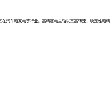
其在汽车和家电等行业。高精密电主轴以其高转速、稳定性和精