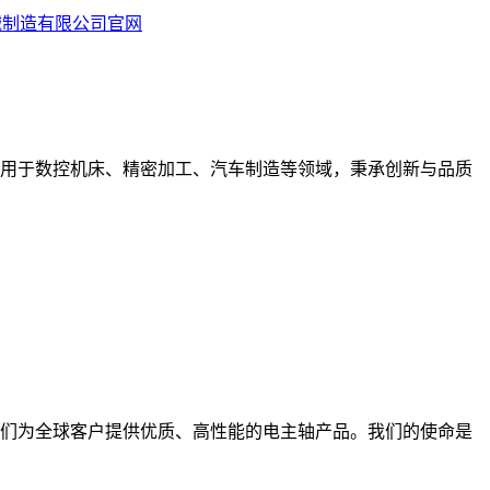
用于数控机床、精密加工、汽车制造等领域，秉承创新与品质
我们为全球客户提供优质、高性能的电主轴产品。我们的使命是