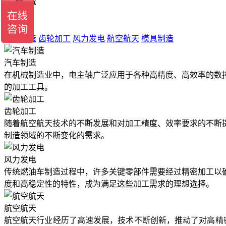
应用领域
汽车制造
齿轮加工
风力发电
航空航天
模具制造
汽车制造
在机械制造业中，电主轴广泛应用于各种高精度、高效率的数
的加工工具。
齿轮加工
随着航空航天技术的不断发展和对加工精度、效率要求的不断
制造领域的不断变化的需求。
风力发电
传统燃油车制造过程中，许多关键零部件需要经过精密加工以
度和高稳定性的特性，成为满足这些加工需求的理想选择。
航空航天
航空航天行业经历了高速发展，技术不断创新，推动了对高精