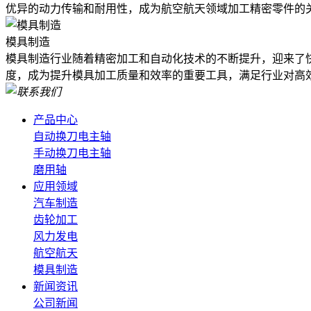
优异的动力传输和耐用性，成为航空航天领域加工精密零件的
模具制造
模具制造行业随着精密加工和自动化技术的不断提升，迎来了
度，成为提升模具加工质量和效率的重要工具，满足行业对高
产品中心
自动换刀电主轴
手动换刀电主轴
磨用轴
应用领域
汽车制造
齿轮加工
风力发电
航空航天
模具制造
新闻资讯
公司新闻