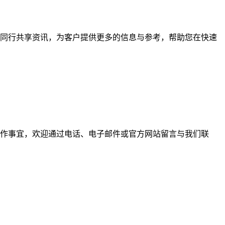
同行共享资讯，为客户提供更多的信息与参考，帮助您在快速
作事宜，欢迎通过电话、电子邮件或官方网站留言与我们联