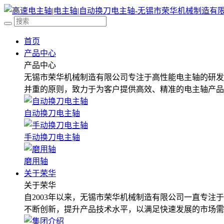
首页
产品中心
产品中心
无锡市荣华机械制造有限公司专注于高性能电主轴的研发
并重的原则，致力于为客户提供高效、精准的电主轴产品
自动换刀电主轴
手动换刀电主轴
磨用轴
关于荣华
关于荣华
自2003年以来，无锡市荣华机械制造有限公司一直专
不断创新，提升产品技术水平，以满足快速发展的市场需