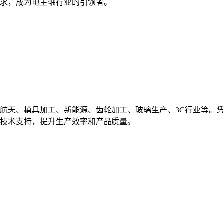
求，成为电主轴行业的引领者。
航天、模具加工、新能源、齿轮加工、玻璃生产、3C行业等。
技术支持，提升生产效率和产品质量。