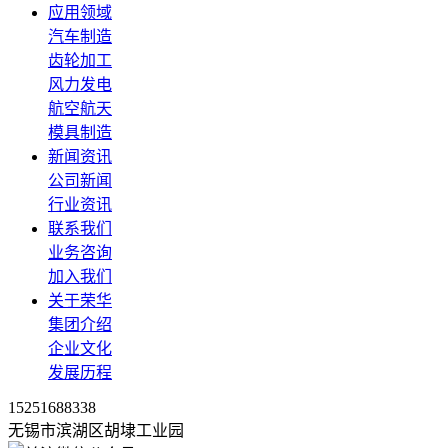
应用领域
汽车制造
齿轮加工
风力发电
航空航天
模具制造
新闻资讯
公司新闻
行业资讯
联系我们
业务咨询
加入我们
关于荣华
集团介绍
企业文化
发展历程
15251688338
无锡市滨湖区胡埭工业园