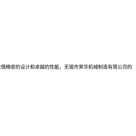
凭借精密的设计和卓越的性能，无锡市荣华机械制造有限公司的