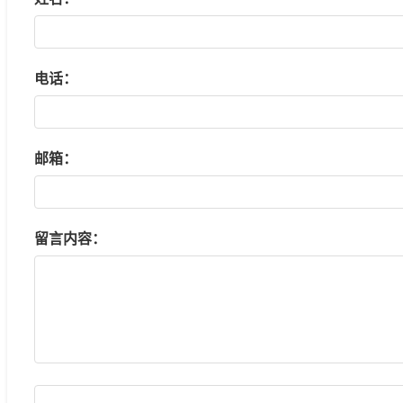
电话：
邮箱：
留言内容：