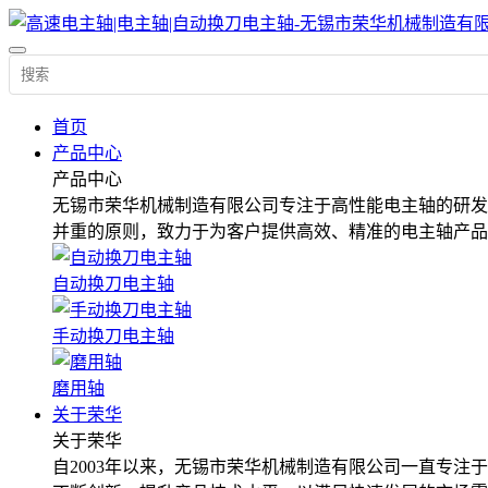
首页
产品中心
产品中心
无锡市荣华机械制造有限公司专注于高性能电主轴的研发
并重的原则，致力于为客户提供高效、精准的电主轴产品
自动换刀电主轴
手动换刀电主轴
磨用轴
关于荣华
关于荣华
自2003年以来，无锡市荣华机械制造有限公司一直专