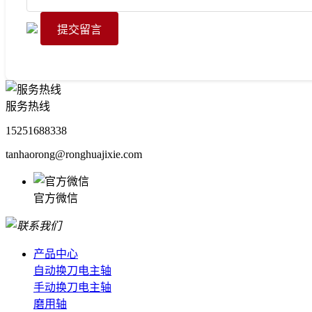
提交留言
服务热线
15251688338
tanhaorong@ronghuajixie.com
官方微信
产品中心
自动换刀电主轴
手动换刀电主轴
磨用轴