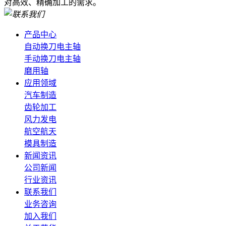
对高效、精确加工的需求。
产品中心
自动换刀电主轴
手动换刀电主轴
磨用轴
应用领域
汽车制造
齿轮加工
风力发电
航空航天
模具制造
新闻资讯
公司新闻
行业资讯
联系我们
业务咨询
加入我们