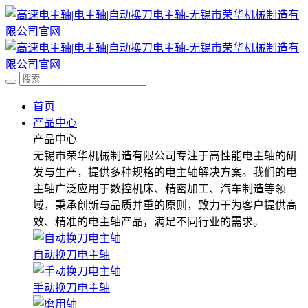
首页
产品中心
产品中心
无锡市荣华机械制造有限公司专注于高性能电主轴的研
发与生产，提供多种规格的电主轴解决方案。我们的电
主轴广泛应用于数控机床、精密加工、汽车制造等领
域，秉承创新与品质并重的原则，致力于为客户提供高
效、精准的电主轴产品，满足不同行业的需求。
自动换刀电主轴
手动换刀电主轴