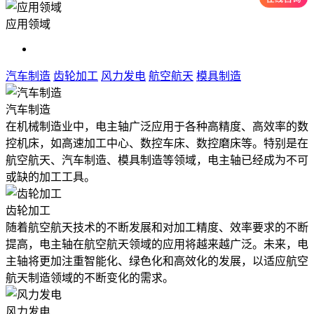
应用领域
汽车制造
齿轮加工
风力发电
航空航天
模具制造
汽车制造
在机械制造业中，电主轴广泛应用于各种高精度、高效率的数
控机床，如高速加工中心、数控车床、数控磨床等。特别是在
航空航天、汽车制造、模具制造等领域，电主轴已经成为不可
或缺的加工工具。
齿轮加工
随着航空航天技术的不断发展和对加工精度、效率要求的不断
提高，电主轴在航空航天领域的应用将越来越广泛。未来，电
主轴将更加注重智能化、绿色化和高效化的发展，以适应航空
航天制造领域的不断变化的需求。
风力发电