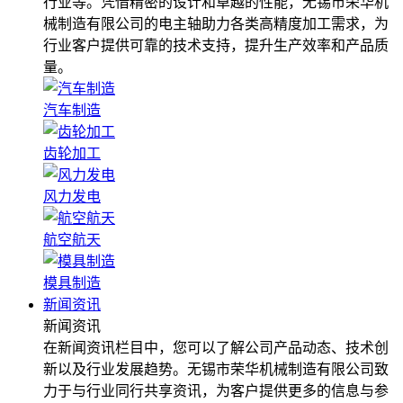
行业等。凭借精密的设计和卓越的性能，无锡市荣华机
械制造有限公司的电主轴助力各类高精度加工需求，为
行业客户提供可靠的技术支持，提升生产效率和产品质
量。
汽车制造
齿轮加工
风力发电
航空航天
模具制造
新闻资讯
新闻资讯
在新闻资讯栏目中，您可以了解公司产品动态、技术创
新以及行业发展趋势。无锡市荣华机械制造有限公司致
力于与行业同行共享资讯，为客户提供更多的信息与参