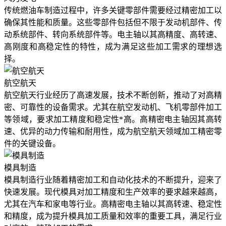
传统燃油车制造过程中，许多关键零部件需要经过精密加工以
确保其性能和质量。这些零部件包括但不限于发动机部件、传
动系统部件、转向系统部件等。电主轴以其高精度、高转速、
高刚度和高稳定性的特性，成为满足这些加工需求的理想选
择。
航空航天
航空航天行业经历了高速发展，技术不断创新，推动了对高精
密、可靠性的设备需求。尤其在航空发动机、飞机零部件加工
等领域，要求加工精度和稳定性*高。高精密电主轴因其高转
速、优异的动力传输和耐用性，成为航空航天领域加工精密零
件的关键设备。
模具制造
模具制造行业随着精密加工和自动化技术的不断提升，迎来了
快速发展。现代模具对加工精度和生产效率的要求越来越高，
尤其在汽车和家电等行业。高精密电主轴以其高转速、稳定性
和精度，成为提升模具加工质量和效率的重要工具，满足行业