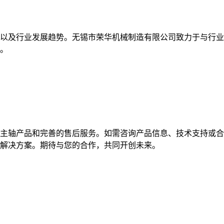
以及行业发展趋势。无锡市荣华机械制造有限公司致力于与行业
。
主轴产品和完善的售后服务。如需咨询产品信息、技术支持或合
解决方案。期待与您的合作，共同开创未来。