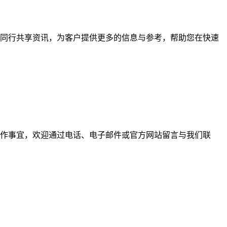
同行共享资讯，为客户提供更多的信息与参考，帮助您在快速
作事宜，欢迎通过电话、电子邮件或官方网站留言与我们联