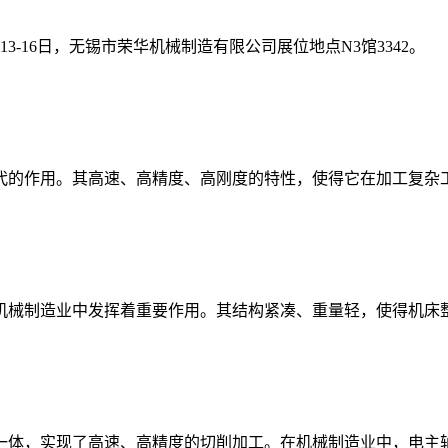
13-16日，无锡市荣华机械制造有限公司展位地点N3馆3342。
的作用。其高速、高精度、高刚度的特性，使得它在加工复杂工
械制造业中发挥着重要作用。其结构紧凑、重量轻，使得机床整
体，实现了高速、高精度的切削加工。在机械制造业中，电主轴的