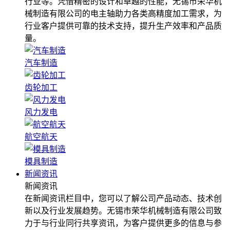
行业等。凭借精密的设计和卓越的性能，无锡市荣华机
械制造有限公司的电主轴助力各类高精度加工需求，为
行业客户提供可靠的技术支持，提升生产效率和产品质
量。
汽车制造
齿轮加工
风力发电
航空航天
模具制造
新闻资讯
新闻资讯
在新闻资讯栏目中，您可以了解公司产品动态、技术创
新以及行业发展趋势。无锡市荣华机械制造有限公司致
力于与行业同行共享资讯，为客户提供更多的信息与参