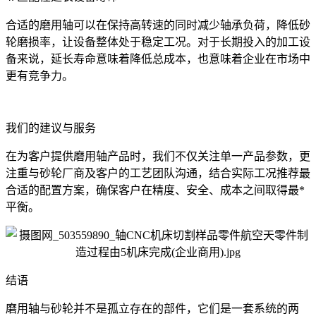
合适的磨用轴可以在保持高转速的同时减少轴承负荷，降低砂
轮磨损率，让设备整体处于稳定工况。对于长期投入的加工设
备来说，延长寿命意味着降低总成本，也意味着企业在市场中
更有竞争力。
我们的建议与服务
在为客户提供磨用轴产品时，我们不仅关注单一产品参数，更
注重与砂轮厂商及客户的工艺团队沟通，结合实际工况推荐最
合适的配置方案，确保客户在精度、安全、成本之间取得最*
平衡。
结语
磨用轴与砂轮并不是孤立存在的部件，它们是一套系统的两