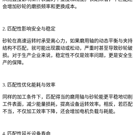
会增加砂轮的磨损频率和更换成本。
2. 匹配性影响安全与稳定
砂轮在高速运转时承受离心力，如果磨用轴的动态平衡与夹持
结构不匹配，就可能出现震动或松动，严重时甚至导致砂轮破
损。对于生产企业来说，稳定性不仅是效率问题，更是安全生
产的保障。
3. 匹配性优化能耗与效率
同样的加工条件下，匹配得当的磨用轴与砂轮能更平稳地切削
工件表面，减少能量损耗，提高设备运转效率。相反，若匹配
不当，不仅加工效率下降，还会增加电机负载与耗能。
4. 匹配性延长设备寿命