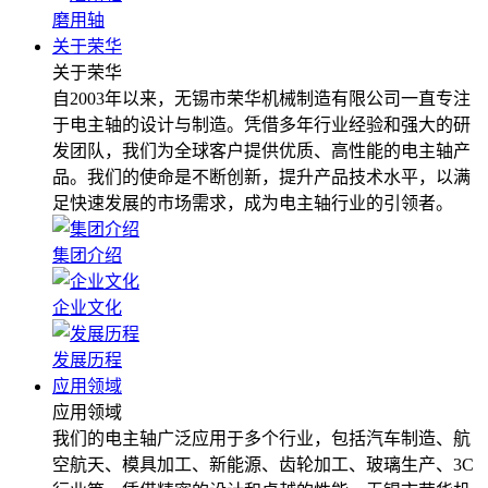
磨用轴
关于荣华
关于荣华
自2003年以来，无锡市荣华机械制造有限公司一直专注
于电主轴的设计与制造。凭借多年行业经验和强大的研
发团队，我们为全球客户提供优质、高性能的电主轴产
品。我们的使命是不断创新，提升产品技术水平，以满
足快速发展的市场需求，成为电主轴行业的引领者。
集团介绍
企业文化
发展历程
应用领域
应用领域
我们的电主轴广泛应用于多个行业，包括汽车制造、航
空航天、模具加工、新能源、齿轮加工、玻璃生产、3C